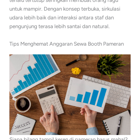
terlalu tertutup seringkali membuat orang ragu
untuk mampir. Dengan konsep terbuka, sirkulasi
udara lebih baik dan interaksi antara staf dan
pengunjung terasa lebih santai dan natural.
Tips Menghemat Anggaran Sewa Booth Pameran
Siapa bilang tampil keren di pameran harus mahal?