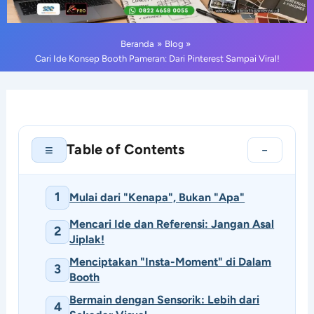
Beranda
Blog
Cari Ide Konsep Booth Pameran: Dari Pinterest Sampai Viral!
Table of Contents
≡
−
1
Mulai dari "Kenapa", Bukan "Apa"
Mencari Ide dan Referensi: Jangan Asal
2
Jiplak!
Menciptakan "Insta-Moment" di Dalam
3
Booth
Bermain dengan Sensorik: Lebih dari
4