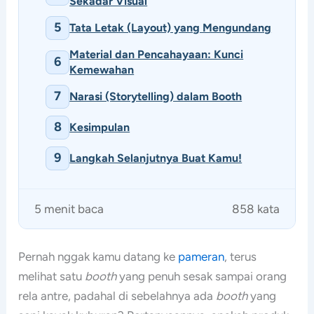
Sekadar Visual
5
Tata Letak (Layout) yang Mengundang
Material dan Pencahayaan: Kunci
6
Kemewahan
7
Narasi (Storytelling) dalam Booth
8
Kesimpulan
9
Langkah Selanjutnya Buat Kamu!
5 menit baca
858 kata
Pernah nggak kamu datang ke
pameran
, terus
melihat satu
booth
yang penuh sesak sampai orang
rela antre, padahal di sebelahnya ada
booth
yang