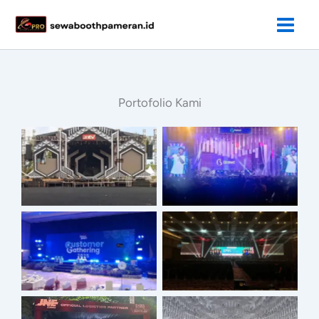
Lewati
ke
konten
Portofolio Kami​