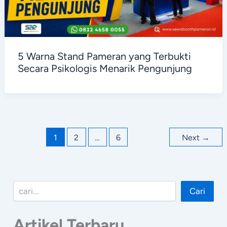
5 Warna Stand Pameran yang Terbukti
Secara Psikologis Menarik Pengunjung
1
2
…
6
Next
→
Cari
Cari
Artikel Terbaru