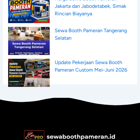
Jakarta dan Jabodetabek, Simak
Rincian Biayanya
Sewa Booth Pameran Tangerang
Selatan
Update Pekerjaan Sewa Booth
Pameran Custom Mei-Juni 2026