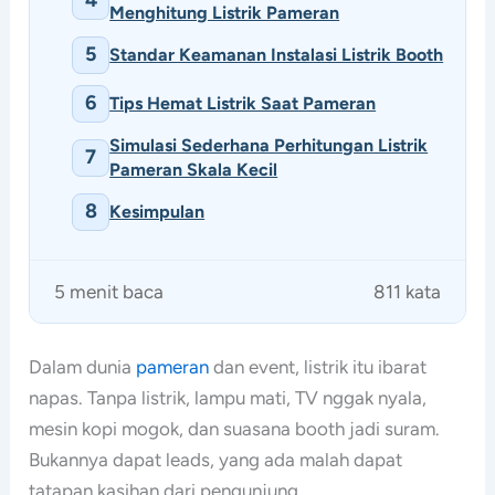
4
Menghitung Listrik Pameran
5
Standar Keamanan Instalasi Listrik Booth
6
Tips Hemat Listrik Saat Pameran
Simulasi Sederhana Perhitungan Listrik
7
Pameran Skala Kecil
8
Kesimpulan
5 menit baca
811 kata
Dalam dunia
pameran
dan event, listrik itu ibarat
napas. Tanpa listrik, lampu mati, TV nggak nyala,
mesin kopi mogok, dan suasana booth jadi suram.
Bukannya dapat leads, yang ada malah dapat
tatapan kasihan dari pengunjung.